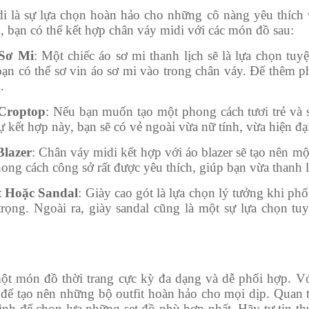
i là sự lựa chọn hoàn hảo cho những cô nàng yêu thích v
 bạn có thể kết hợp chân váy midi với các món đồ sau:
 Sơ Mi
: Một chiếc áo sơ mi thanh lịch sẽ là lựa chọn tu
bạn có thể sơ vin áo sơ mi vào trong chân váy. Để thêm p
.
Croptop
: Nếu bạn muốn tạo một phong cách tươi trẻ và 
ự kết hợp này, bạn sẽ có vẻ ngoài vừa nữ tính, vừa hiện đại
Blazer
: Chân váy midi kết hợp với áo blazer sẽ tạo nên mộ
ong cách công sở rất được yêu thích, giúp bạn vừa thanh 
 Hoặc Sandal
: Giày cao gót là lựa chọn lý tưởng khi phố
 trọng. Ngoài ra, giày sandal cũng là một sự lựa chọn t
ột món đồ thời trang cực kỳ đa dạng và dễ phối hợp. Với
để tạo nên những bộ outfit hoàn hảo cho mọi dịp. Quan t
nh để chọn lựa những set đồ phù hợp nhất. Hãy tự tin th