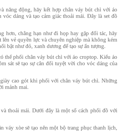
à năng động, hãy kết hợp chân váy bút chì với áo
n vóc dáng và tạo cảm giác thoải mái. Đây là set đồ
ng hơn, chẳng hạn như đi họp hay gặp đối tác, hãy
oát lên vẻ quyền lực và chuyên nghiệp mà không kém
ổi bật như đỏ, xanh dương để tạo sự ấn tượng.
có thể phối chân váy bút chì với áo croptop. Kiểu áo
m sát sẽ tạo sự cân đối tuyệt vời cho vóc dáng của
 giày cao gót khi phối với chân váy bút chì. Những
ười mảnh mai.
và thoải mái. Dưới đây là một số cách phối đồ với
ân váy xòe sẽ tạo nên một bộ trang phục thanh lịch,