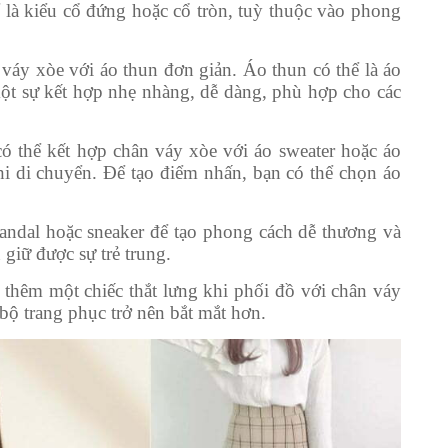
 là kiểu cổ đứng hoặc cổ tròn, tuỳ thuộc vào phong
váy xòe với áo thun đơn giản. Áo thun có thể là áo
một sự kết hợp nhẹ nhàng, dễ dàng, phù hợp cho các
ó thể kết hợp chân váy xòe với áo sweater hoặc áo
hi di chuyển. Để tạo điểm nhấn, bạn có thể chọn áo
sandal hoặc sneaker để tạo phong cách dễ thương và
giữ được sự trẻ trung.
 thêm một chiếc thắt lưng khi phối đồ với chân váy
bộ trang phục trở nên bắt mắt hơn.