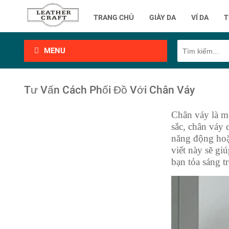
TRANG CHỦ
GIÀY DA
VÍ DA
T
MENU
Tư Vấn Cách Phối Đồ Với Chân Váy
Chân váy là mộ
sắc, chân váy 
năng động hoặc
viết này sẽ gi
bạn tỏa sáng t