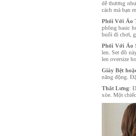
dễ thương như
cách mà bạn m
Phối Với Áo
phông basic h
buổi đi chơi, 
Phối Với Áo 
len. Set đồ nà
len oversize h
Giày Bệt hoặ
năng động. Đặc
Thắt Lưng
: 
xòe. Một chiếc