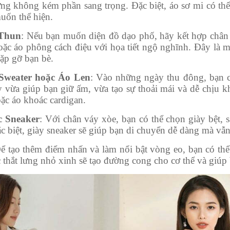
ng không kém phần sang trọng. Đặc biệt, áo sơ mi có thể
uốn thể hiện.
 Thun
: Nếu bạn muốn diện đồ dạo phố, hãy kết hợp chân 
oặc áo phông cách điệu với họa tiết ngộ nghĩnh. Đây là 
gặp gỡ bạn bè.
Sweater hoặc Áo Len
: Vào những ngày thu đông, bạn c
y vừa giúp bạn giữ ấm, vừa tạo sự thoải mái và dễ chịu k
oặc áo khoác cardigan.
c Sneaker
: Với chân váy xòe, bạn có thể chọn giày bệt, 
 biệt, giày sneaker sẽ giúp bạn di chuyển dễ dàng mà vẫn 
Để tạo thêm điểm nhấn và làm nổi bật vòng eo, bạn có thể
 thắt lưng nhỏ xinh sẽ tạo đường cong cho cơ thể và giúp 