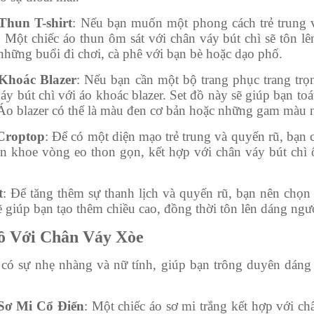
Thun T-shirt
: Nếu bạn muốn một phong cách trẻ trung v
 Một chiếc áo thun ôm sát với chân váy bút chì sẽ tôn lê
hững buổi đi chơi, cà phê với bạn bè hoặc dạo phố.
Khoác Blazer
: Nếu bạn cần một bộ trang phục trang trọ
áy bút chì với áo khoác blazer. Set đồ này sẽ giúp bạn t
Áo blazer có thể là màu đen cơ bản hoặc những gam màu n
Croptop
: Để có một diện mạo trẻ trung và quyến rũ, bạn 
n khoe vòng eo thon gọn, kết hợp với chân váy bút chì ô
t
: Để tăng thêm sự thanh lịch và quyến rũ, bạn nên chọn
ẽ giúp bạn tạo thêm chiều cao, đồng thời tôn lên dáng ng
Đồ Với Chân Váy Xòe
có sự nhẹ nhàng và nữ tính, giúp bạn trông duyên dáng 
Sơ Mi Cổ Điển
: Một chiếc áo sơ mi trắng kết hợp với ch