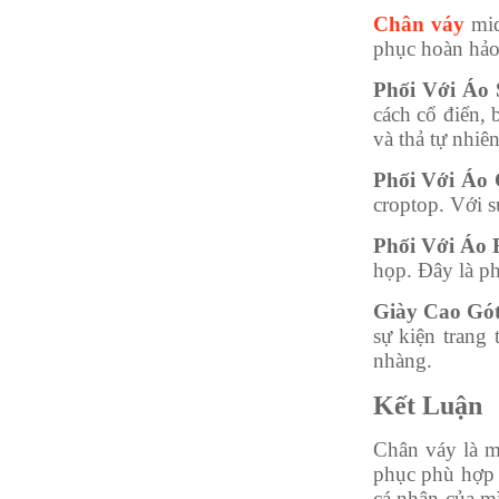
Chân váy
mid
phục hoàn hảo,
Phối Với Áo
cách cổ điển, 
và thả tự nhiên
Phối Với Áo 
croptop. Với s
Phối Với Áo 
họp. Đây là ph
Giày Cao Gót
sự kiện trang
nhàng.
Kết Luận
Chân váy là m
phục phù hợp 
cá nhân của mì