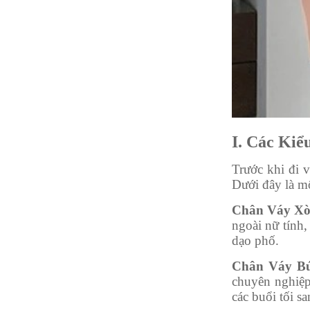
I. Các Kiể
Trước khi đi v
Dưới đây là mộ
Chân Váy Xò
ngoài nữ tính,
dạo phố.
Chân Váy Bú
chuyên nghiệp
các buổi tối sa