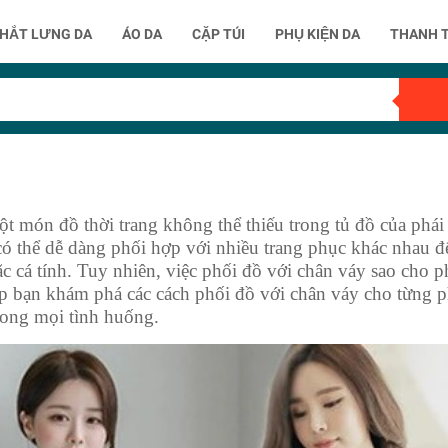
HẮT LƯNG DA
ÁO DA
CẶP TÚI
PHỤ KIỆN DA
THANH 
t món đồ thời trang không thể thiếu trong tủ đồ của phái 
có thể dễ dàng phối hợp với nhiều trang phục khác nhau để
 cá tính. Tuy nhiên, việc phối đồ với chân váy sao cho p
úp bạn khám phá các cách phối đồ với chân váy cho từng pho
rong mọi tình huống.