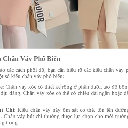
u Chân Váy Phổ Biến
ào các cách phối đồ, bạn cần hiểu rõ các kiểu chân váy p
t số kiểu chân váy phổ biến:
e
: Chân váy xòe có thiết kế rộng ở phần dưới, tạo độ bồ
 dịu dàng. Chân váy xòe có thể có chiều dài ngắn hoặc dà
t Chì
: Kiểu chân váy này ôm sát cơ thể, tôn lên đườn
. Chân váy bút chì thường được lựa chọn cho môi trườn
ng trọng.