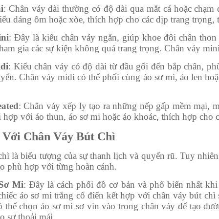
i
: Chân váy dài thường có độ dài qua mắt cá hoặc chạm 
kiểu dáng ôm hoặc xòe, thích hợp cho các dịp trang trọng, 
ni
: Đây là kiểu chân váy ngắn, giúp khoe đôi chân thon
ham gia các sự kiện không quá trang trọng. Chân váy mini 
di
: Kiểu chân váy có độ dài từ đầu gối đến bắp chân, ph
yển. Chân váy midi có thể phối cùng áo sơ mi, áo len hoặ
ated
: Chân váy xếp ly tạo ra những nếp gấp mềm mại, ma
i hợp với áo thun, áo sơ mi hoặc áo khoác, thích hợp cho
ồ Với Chân Váy Bút Chì
hì là biểu tượng của sự thanh lịch và quyến rũ. Tuy nhiên
ho phù hợp với từng hoàn cảnh.
 Sơ Mi
: Đây là cách phối đồ cơ bản và phổ biến nhất khi
hiếc áo sơ mi trắng cổ điển kết hợp với chân váy bút chì
ó thể chọn áo sơ mi sơ vin vào trong chân váy để tạo đư
o sự thoải mái.