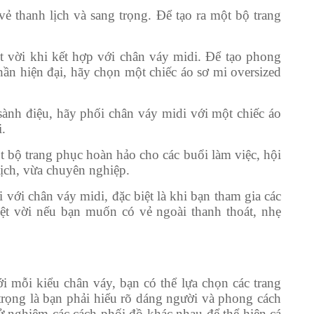
ẻ thanh lịch và sang trọng. Để tạo ra một bộ trang
yệt vời khi kết hợp với chân váy midi. Để tạo phong
hần hiện đại, hãy chọn một chiếc áo sơ mi oversized
sành điệu, hãy phối chân váy midi với một chiếc áo
.
t bộ trang phục hoàn hảo cho các buổi làm việc, hội
lịch, vừa chuyên nghiệp.
i với chân váy midi, đặc biệt là khi bạn tham gia các
uyệt vời nếu bạn muốn có vẻ ngoài thanh thoát, nhẹ
 mỗi kiểu chân váy, bạn có thể lựa chọn các trang
rọng là bạn phải hiểu rõ dáng người và phong cách
ử nghiệm các cách phối đồ khác nhau để thể hiện cá