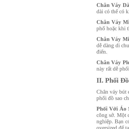
Chân Váy Dà
dài có thể có 
Chân Váy Mi
phố hoặc khi t
Chân Váy Mi
dễ dàng di chu
điển.
Chân Váy Ple
này rất dễ phố
II. Phối Đ
Chân váy bút c
phối đồ sao c
Phối Với Áo
công sở. Một c
nghiệp. Bạn c
oversized để tạ