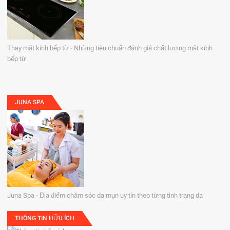
Thay mặt kính bếp từ - Những tiêu chuẩn đánh giá chất lượng mặt kính
bếp từ
JUNA SPA
Juna Spa - Địa điểm chăm sóc da mụn uy tín theo từng tình trạng da
THÔNG TIN HỮU ÍCH