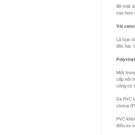
Bề mặt d
cao hơn s
Vải canva
Là loại v
độc hại. 
Polyvinyl
Một tron
cấp nổi t
cũng có 
Da PVC là
clorua (P
PVC khôn
điều so v