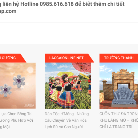
g liên hệ Hotline 0985.616.618 để biết thêm chi tiết
ep.com
M CƯƠNG
LAOCAIONLINE.NET
TRƯỜNG THÀNH
Lựa Chọn Bông Tai
Dân Tộc H'Mông - Những
CUỐN THƯ ĐÁ TRON
ương Phù Hợp Với
Câu Chuyện Về Văn Hóa,
KHU LĂNG MỘ – KH
g Mặt
Lịch Sử và Con Người
CHỈ LÀ TRANG TRÍ