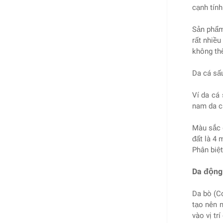
cạnh tính
Sản phẩm
rất nhiều
không thể
Da cá sấ
Ví da cá
nam da cá
Màu sắc 
đất là 4 
Phân biệt
Da động 
Da bò (C
tạo nên 
vào vị t