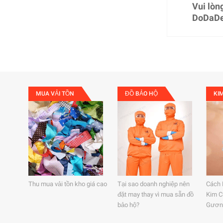
Vui lòn
DoDaD
MUA VẢI TỒN
ĐỒ BẢO HỘ
KI
Thu mua vải tồn kho giá cao
Tại sao doanh nghiệp nên
Cách 
đặt may thay vì mua sẵn đồ
Kim C
bảo hộ?
Gươn