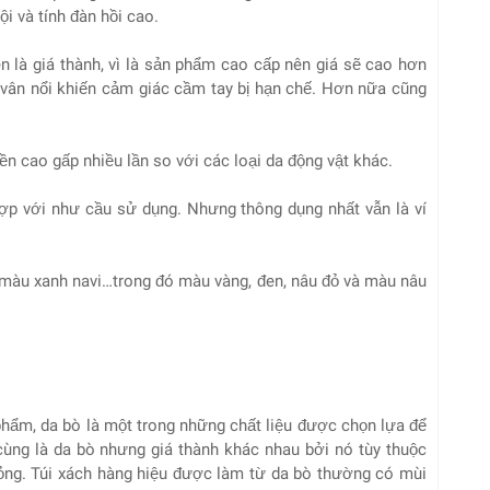
i và tính đàn hồi cao.
 là giá thành, vì là sản phẩm cao cấp nên giá sẽ cao hơn
g vân nổi khiến cảm giác cầm tay bị hạn chế. Hơn nữa cũng
̀n cao gấp nhiều lần so với các loại da động vật khác.
ợp với như cầu sử dụng. Nhưng thông dụng nhất vẫn là ví
, màu xanh navi…trong đó màu vàng, đen, nâu đỏ và màu nâu
hẩm, da bò là một trong những chất liệu được chọn lựa để
cùng là da bò nhưng giá thành khác nhau bởi nó tùy thuộc
mỏng. Túi xách hàng hiệu được làm từ da bò thường có mùi