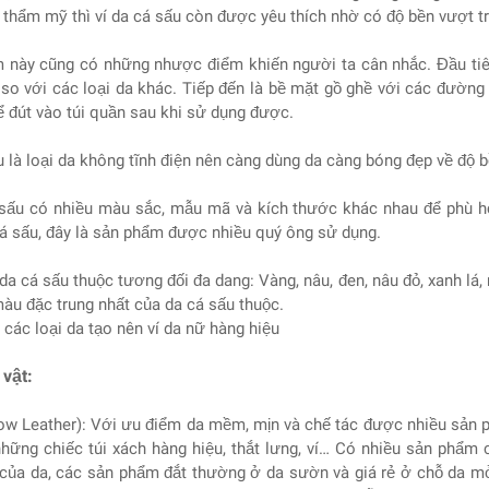
 thẩm mỹ thì ví da cá sấu còn được yêu thích nhờ có độ bền vượt trộ
 này cũng có những nhược điểm khiến người ta cân nhắc. Đầu tiên
 so với các loại da khác. Tiếp đến là bề mặt gồ ghề với các đườn
 đút vào túi quần sau khi sử dụng được.
u là loại da không tĩnh điện nên càng dùng da càng bóng đẹp về độ bê
 sấu có nhiều màu sắc, mẫu mã và kích thước khác nhau để phù h
 sấu, đây là sản phẩm được nhiều quý ông sử dụng.
da cá sấu thuộc tương đối đa dang: Vàng, nâu, đen, nâu đỏ, xanh lá
màu đặc trung nhất của da cá sấu thuộc.
 các loại da tạo nên ví da nữ hàng hiệu
vật:
ow Leather): Với ưu điểm da mềm, mịn và chế tác được nhiều sản p
những chiếc túi xách hàng hiệu, thắt lưng, ví… Có nhiều sản phẩm 
rí của da, các sản phẩm đắt thường ở da sườn và giá rẻ ở chỗ da 