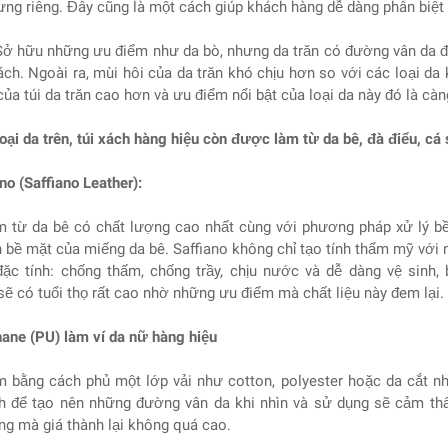
ưng riêng. Đây cũng là một cách giúp khách hàng dễ dàng phân biệt
 Sở hữu những ưu điểm như da bò, nhưng da trăn có đường vân da đ
ách. Ngoài ra, mùi hôi của da trăn khó chịu hơn so với các loại da
của túi da trăn cao hơn và ưu điểm nổi bật của loại da này đó là cà
oại da trên, túi xách hàng hiệu còn được làm từ da bê, đà điểu, cá
no (Saffiano Leather):
 từ da bê có chất lượng cao nhất cùng với phương pháp xử lý bề
n bề mặt của miếng da bê. Saffiano không chỉ tạo tính thẩm mỹ với
đặc tính: chống thấm, chống trầy, chịu nước và dễ dàng vệ sinh
sẽ có tuổi thọ rất cao nhờ những ưu điểm mà chất liệu này đem lại.
hane (PU) làm ví da nữ hàng hiệu
 bằng cách phủ một lớp vải như cotton, polyester hoặc da cắt n
nh để tạo nên những đường vân da khi nhìn và sử dụng sẽ cảm th
ng mà giá thành lại không quá cao.