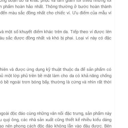
công đoạn đó là khắc phục và làm giảm tối thiểu những lỗi
sản phẩm hoàn hảo nhất. Thông thường ở bước hoàn thành
g đến màu sắc đồng nhất cho chiếc ví. Ưu điểm của mẫu ví
và một số khuyết điểm khác trên da. Tiếp theo ví được lên
u sắc được đồng nhất và khó bị phai. Loại ví này có đặc
nhiên và được ứng dụng kỹ thuật thuộc da để sản phẩm có
phủ một lớp phủ trên bề mặt làm cho da có khả năng chống
ó bề ngoài trơn bóng bẩy, thường là cứng và nhìn rất thời
ẻ ngoài độc đáo cùng những vân nổi đặc trưng, sản phẩm này
 quý ông, các nhà sản xuất cũng thiết kế nhiều kiểu dáng
 tạo nên phong cách độc đáo không lẫn vào đâu được. Bên