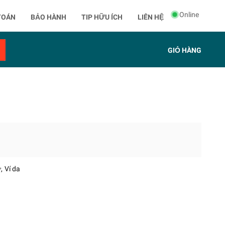
Online
TOÁN
BẢO HÀNH
TIP HỮU ÍCH
LIÊN HỆ
GIỎ HÀNG
ữ
Ví da