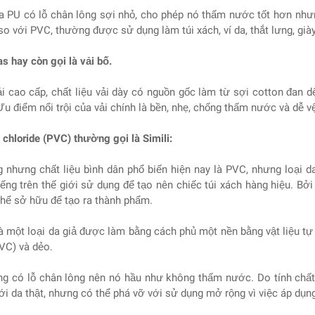
a PU có lỗ chân lông sợi nhỏ, cho phép nó thấm nước tốt hơn như
o với PVC, thường được sử dụng làm túi xách, ví da, thắt lưng, già
s hay còn gọi là vải bố.
ải cao cấp, chất liệu vải dày có nguồn gốc làm từ sợi cotton đan 
Ưu điểm nổi trội của vải chính là bền, nhẹ, chống thấm nước và dễ v
 chloride (PVC) thường gọi là Simili:
g nhưng chất liệu bình dân phổ biến hiện nay là PVC, nhưng loại
iếng trên thế giới sử dụng để tạo nên chiếc túi xách hàng hiệu. Bởi
thể sở hữu để tạo ra thành phẩm.
 một loại da giả được làm bằng cách phủ một nền bằng vật liệu tự 
VC) và dẻo.
g có lỗ chân lông nên nó hầu như không thấm nước. Do tính chấ
ới da thật, nhưng có thể phá vỡ với sử dụng mở rộng vì việc áp dụn