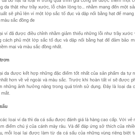
 da bò hạt là loại ví trong quá trình gia công sẽ được thêm một 
ng da thật như trầy xước, lỗ chân lông to… nhằm mang đến một 
xuất sẽ phủ lên ví một lớp sắc tố đục và dập nổi bằng hạt để man
ó màu sắc đồng đe
ại ví đã được điều chỉnh nhằm giảm thiểu những lỗi như trầy xước 
 cách phủ một lớp sắc tố đục và dập nổi bằng hạt để đảm bảo mà
mềm mại và màu sắc đồng nhất.
 trơn
oại da được kết hợp những đặc điểm tốt nhất của sản phẩm da tự 
nhất hơn về vẻ ngoài và màu sắc. Trước khi hoàn tất ví sẽ được 
ơn những ảnh hưởng nặng trong quá trình sử dụng. Đây là loại da c
t mắt.
 sấu
các loại ví da thì da cá sấu được đánh giá là hàng cao cấp. Với v
tâm điểm chú ý của cánh mày râu. Và để đáp ứng sở thích của nhiều
u, mỗi loại lại được làm từ da cá sấu của những vùng riêng biệt