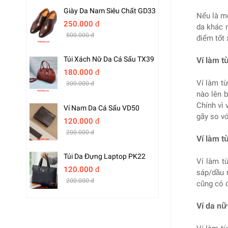
Giày Da Nam Siêu Chất GD33
Nếu là mộ
250.000 đ
da khác 
500.000 đ
điểm tốt 
Túi Xách Nữ Da Cá Sấu TX39
Ví làm t
180.000 đ
Ví làm t
300.000 đ
nào lên 
Chính vì 
Ví Nam Da Cá Sấu VD50
gãy so vớ
120.000 đ
200.000 đ
Ví làm t
Túi Da Đựng Laptop PK22
Ví làm t
120.000 đ
sáp/dầu n
200.000 đ
cũng có đ
Ví da nữ