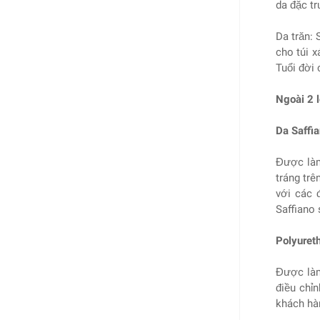
da đặc tr
Da trăn:
cho túi x
Tuổi đời 
Ngoài 2 l
Da Saffia
Được làm
tráng trê
với các 
Saffiano 
Polyuret
Được làm
điều chỉ
khách hà