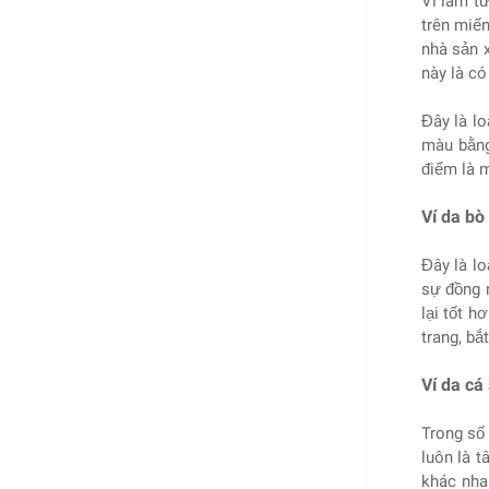
Ví làm từ
trên miế
nhà sản 
này là c
Đây là lo
màu bằng
điểm là 
Ví da bò
Đây là l
sự đồng 
lại tốt h
trang, bắ
Ví da cá
Trong số 
luôn là 
khác nha