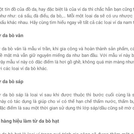
t tín đồ của đồ da, hay đặc biệt là của ví da thì chắc hẳn bạn cũng
như như: cá sấu, đà điểu, da bò,… Mỗi một loại da sẽ có ưu nhược 
xấu khác nhau. Hãy cùng tìm hiểu ngay về tất cả các loại ví da nam t
ừ da bò vân
ừ da bò vân là mẫu ví trần, khi gia công và hoàn thành sản phẩm, 
bề mặt mà vẫn giữ nguyên miếng da như ban đầu. Với mẫu ví này b
vậy mẫu ví này có đặc điểm là hơi gồ ghề, không quá mịn màng nhưng
i các loại ví da bò khác.
ừ da bò sáp
ừ da bò sáp là loại ví sau khi được thuộc thì bước cuối cùng l
ày có tác dụng là giúp cho ví có thể hạn chế thấm nước, thấm bụi
ặc điểm là sau một thời gian sử dụng thì lớp sáp/dầu cũng sẽ mờ d
 hàng hiệu làm từ da bò hạt