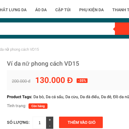
HẮT LƯNG DA
ÁO DA
CẶP TÚI
PHỤ KIỆN DA
THANH 
 da nữ phong cách VD15
Ví da nữ phong cách VD15
130.000 Đ
200.000 đ
-35%
Product Tags:
Da bò
Da cá sấu
Da cừu
Da đà điểu
Da đê
Đồ da n
Tình trạng:
Còn hàng
+
SỐ LƯỢNG:
THÊM VÀO GIỎ
-