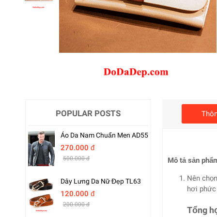
POPULAR POSTS
Thôn
Áo Da Nam Chuẩn Men AD55
270.000 đ
500.000 đ
Mô tả sản phẩ
Nên chọn 
Dây Lưng Da Nữ Đẹp TL63
hơi phức 
120.000 đ
200.000 đ
Tổng hợ