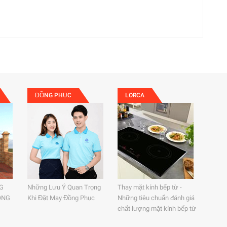
ĐỒNG PHỤC
LORCA
G
Những Lưu Ý Quan Trọng
Thay mặt kính bếp từ -
ÔNG
Khi Đặt May Đồng Phục
Những tiêu chuẩn đánh giá
chất lượng mặt kính bếp từ