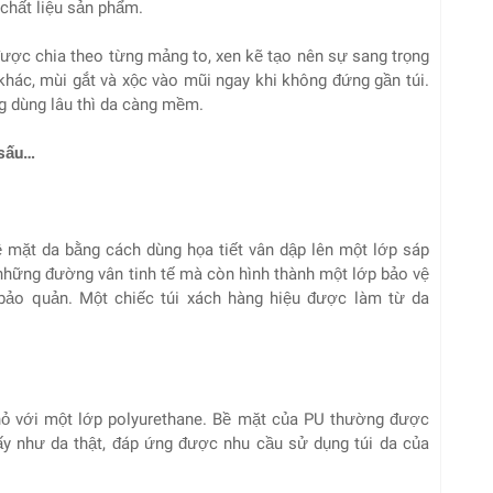
 chất liệu sản phẩm.
ược chia theo từng mảng to, xen kẽ tạo nên sự sang trọng
 khác, mùi gắt và xộc vào mũi ngay khi không đứng gần túi.
ng dùng lâu thì da càng mềm.
 sấu…
 mặt da bằng cách dùng họa tiết vân dập lên một lớp sáp
 những đường vân tinh tế mà còn hình thành một lớp bảo vệ
, bảo quản. Một chiếc túi xách hàng hiệu được làm từ da
hỏ với một lớp polyurethane. Bề mặt của PU thường được
ấy như da thật, đáp ứng được nhu cầu sử dụng túi da của