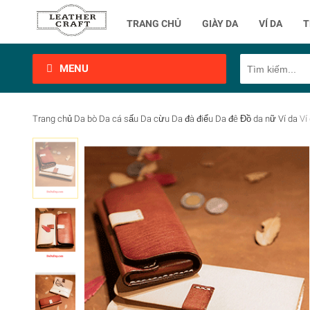
TRANG CHỦ
GIÀY DA
VÍ DA
T
MENU
Trang chủ
Da bò
Da cá sấu
Da cừu
Da đà điểu
Da đê
Đồ da nữ
Ví da
Ví