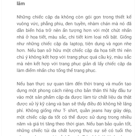
lãm
Những chiếc cặp da không còn gói gọn trong thiết kế
vuông vức, phẳng phiu, đen tuyền, nhàm chán mà nó đã
dần biến hóa trở nên ấn tượng hơn với một chút nhấn
nhá ở họa tiết, màu sắc, chi tiết kim loại nổi bật. Giống
như những chiếc cặp da laptop, tiện dụng và ngọn nhẹ
hơn. Nếu bạn sở hữu một chiếc cặp da họa tiết thì nên
chú ý không kết hợp với trang phục quá cầu kỳ, màu sắc
mà nên kết hợp với trang phục giản dị lấy chiếc cặp da
làm điểm nhấn cho tổng thể trang phục.
Nếu bạn thực sự quan tâm đến thời trang và muốn tạo
dựng một phong cách riêng cho bản thân thì hãy đầu tư
vào một sản phẩm cặp da được làm từ chất liệu da thật
được xử lý kỹ càng và bạn sẽ thấy điều đó không hề lãng
phí. Không giống như T- shirt, quần jeans hay giày dép,
một chiếc cặp da tốt có thể được sử dụng trong nhiều
năm và giá trị tăng theo thời gian. Nếu bạn bảo quản tốt,
những chiếc túi da chất lượng thực sự sẽ có tuổi thọ