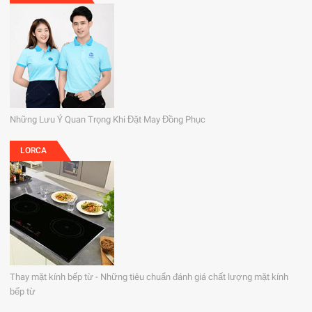
Những Lưu Ý Quan Trọng Khi Đặt May Đồng Phục
LORCA
Thay mặt kính bếp từ - Những tiêu chuẩn đánh giá chất lượng mặt kính
bếp từ