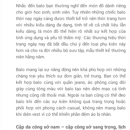
Nhắc đến balo bạn thường nghĩ đến món đồ dành riêng
cho giới học sinh, sinh viên. Tuy nhiên những chiếc balo
thời nay ngày càng được thiết kế trở nên thời trang hơn
với nhiều kiểu dáng đa dạng, tinh tế về cả chất liệu lẫn
kiểu dáng, là món đồ thể hiện rõ nhất sự kết hợp của
tính ứng dụng và yếu tố thẩm mỹ. Các thương hiệu thời
trang ngày nay đã bắt đầu chú ý đến loại phụ kiện này
hơn và cho ra đời nhiều bộ sưu tập, mẫu thiết kế thường
niên hằng năm.
Balo mang lại sự năng động nên khá phù hợp với những
chàng trai yêu thích sự đơn giản, trẻ trung. Bạn có thể
kết hợp balo cùng với quần jeans, áo phông cùng đôi
giày cùng tông màu với balo tạo nên diện mạo cá tính
nhưng cũng rất thoải mái. Ngoài ra bạn cũng có thể đeo
balo khi đến các sự kiện không quá trang trọng hoặc
phối hợp với phong cách casual, không nên mang balo
khi diện vest vì có thể khiến phần đệm áo bị nhăn.
Cặp da công sở nam – cặp công sở sang trọng, lịch