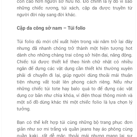
còn cao hơn người sở hữu nó. Đó chính là lý do vì sao
những chiếc rương, túi xách, cặp da được truyền từ
người đời này sang đời khác.
Cặp da công sở nam – Túi folio
Túi folio dù mới chỉ xuất hiện trong vài năm trở lại đây
nhưng đã nhanh chóng trở thành một hiện tượng hot
dành cho những chàng trai công sở hiện đại, năng động.
Chiếc túi được thiết kế theo hình chữ nhật có nhiều
ngăn để đựng các vật dụng cần thiết khi thường xuyên
phải di chuyển đi lại, giúp người dùng thoải mái thuận
tiện nhưng vất toát lên phong cách riêng. Nếu như
những chiếc túi tote hay balo quá to để đựng các vật
dụng cơ bản như chìa khóa, ví điện thoại thông minh và
một số đồ dùng khác thì một chiếc folio là lựa chọn lý
tưởng.
Bạn có thể kết hợp túi cùng những bộ trang phục đơn
giản như sơ mi trắng và quần jeans hay áo phông cùng
quần kaki,…rất dễ mặc, thoải mái nhưng mang lại sự