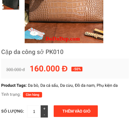
Cặp da công sở PK010
160.000 Đ
300.000 đ
-50%
Product Tags:
Da bò
Da cá sấu
Da cừu
Đồ da nam
Phụ kiện da
Tình trạng:
Còn hàng
+
SỐ LƯỢNG:
THÊM VÀO GIỎ
-