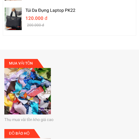
Túi Da Đựng Laptop PK22
120.000 đ
200.000 đ
MUA VẢI TỒN
Thu mua vải tồn kho giá cao
ĐỒ BẢO HỘ