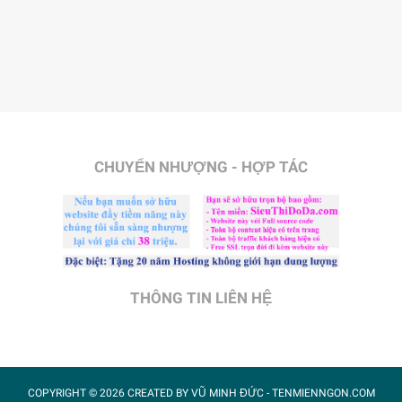
CHUYỂN NHƯỢNG - HỢP TÁC
THÔNG TIN LIÊN HỆ
COPYRIGHT ©
2026 CREATED BY
VŨ MINH ĐỨC
- TENMIENNGON.COM