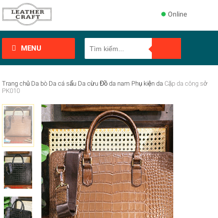
Online
MENU
Trang chủ
Da bò
Da cá sấu
Da cừu
Đồ da nam
Phụ kiện da
Cặp da công sở
PK010