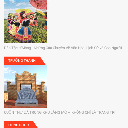
Dân Tộc H'Mông - Những Câu Chuyện Về Văn Hóa, Lịch Sử và Con Người
TRƯỜNG THÀNH
CUỐN THƯ ĐÁ TRONG KHU LĂNG MỘ – KHÔNG CHỈ LÀ TRANG TRÍ
ĐỒNG PHỤC